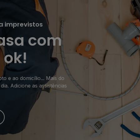
a imprevistos
casa com
 ok!
o e ao domicílio... Mais do
a. Adicione as assistências