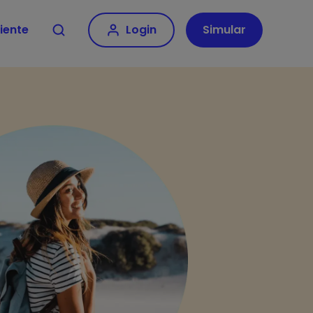
iente
Login
Simular