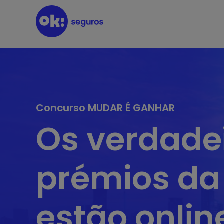
Concurso MUDAR É GANHAR
Os verdade
prémios da
estão onlin