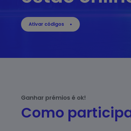
Ativar códigos
Ganhar prémios é ok!
Como particip