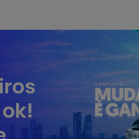
iros
 ok!
e