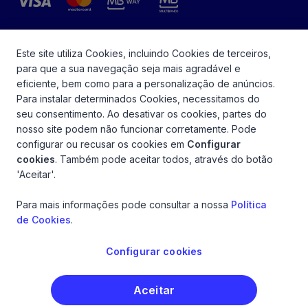
Este site utiliza Cookies, incluindo Cookies de terceiros,
para que a sua navegação seja mais agradável e
eficiente, bem como para a personalização de anúncios.
Para instalar determinados Cookies, necessitamos do
seu consentimento. Ao desativar os cookies, partes do
nosso site podem não funcionar corretamente. Pode
Política de Privacidade e Dados
configurar ou recusar os cookies em
Configurar
Pessoais
cookies
. Também pode aceitar todos, através do botão
Política de Cookies
'Aceitar'.
Condições Gerais de Utilização
Para mais informações pode consultar a nossa
Política
de Cookies
.
Configurar cookies
© 2026 - A ok! seguros é uma marca da Via Directa - Companhia
de Seguros, S.A., Registada na ASF sob o n° 1142
Aceitar