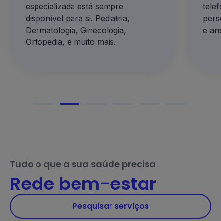
telefone, e acompanhamento
espe
personalizado na gestão de stress
diag
e ansiedade e rotina de sono.
trat
Tudo o que a sua saúde precisa
Rede bem-estar
Pesquisar serviços