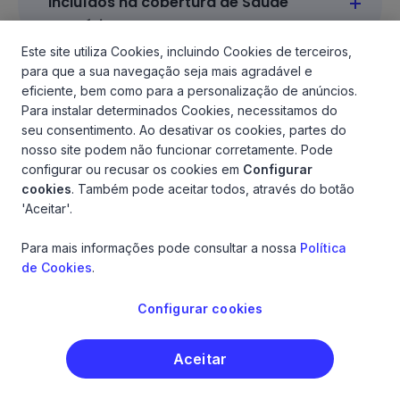
incluídos na cobertura de Saúde
Dentária?
Este site utiliza Cookies, incluindo Cookies de terceiros,
para que a sua navegação seja mais agradável e
eficiente, bem como para a personalização de anúncios.
Para instalar determinados Cookies, necessitamos do
seu consentimento. Ao desativar os cookies, partes do
Explorar todas as perguntas
nosso site podem não funcionar corretamente. Pode
configurar ou recusar os cookies em
Configurar
cookies
. Também pode aceitar todos, através do botão
'Aceitar'.
Para mais informações pode consultar a nossa
Política
Documentos
de Cookies
.
contratuais
Configurar cookies
Consulte os vários documentos de apoio ao ok!
Aceitar
saúde. A informação pré-contratual e contratual
inclui todos os detalhes relativos ao seguro e