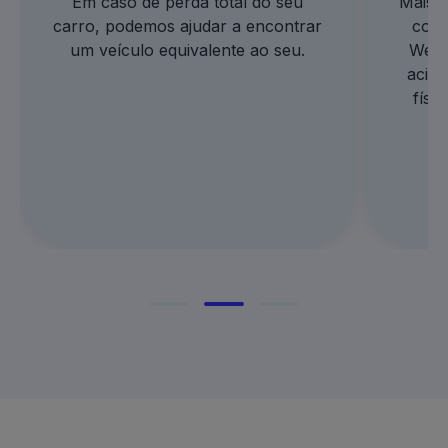
Em caso de perda total do seu
Mais 
carro, podemos ajudar a encontrar
comp
um veículo equivalente ao seu.
WeCa
acide
físi
qu