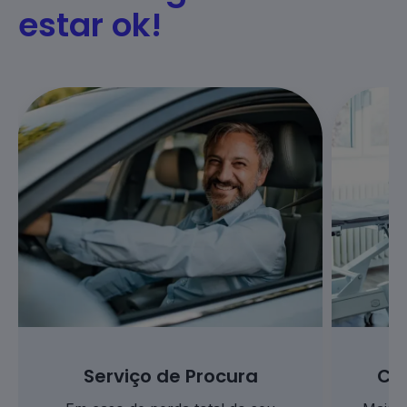
estar ok!
Serviço de Procura
Co