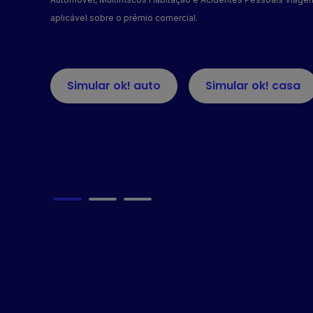
aplicável sobre o prémio comercial.
Simular ok! auto
Simular ok! casa