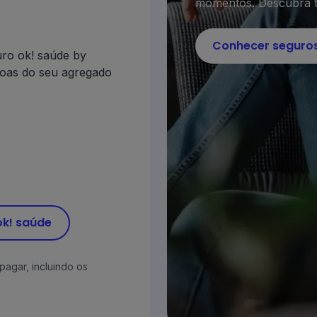
momentos. Descubra t
Conhecer seguros
uro ok! saúde by
soas do seu agregado
k! saúde
pagar, incluindo os