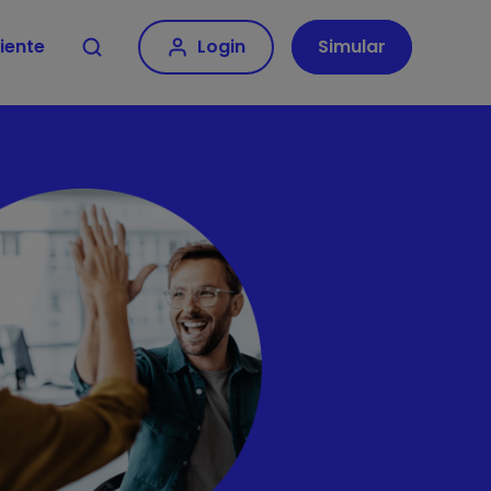
iente
Login
Simular