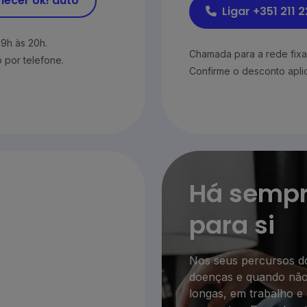
ecer ok! auto
Ligar +351 211 
 9h às 20h.
Chamada para a rede fixa 
 por telefone.
Confirme o desconto aplic
Há sempr
para si
Nos seus percursos d
doenças e quando não 
longas, em trabalho e