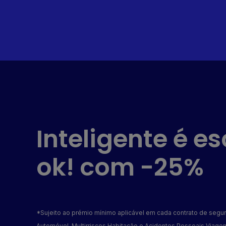
Inteligente é e
ok! com -25%
*Sujeito ao prémio mínimo aplicável em cada contrato de segu
Automóvel, Multirriscos Habitação e Acidentes Pessoais Viage