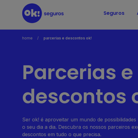
Seguros
home
parcerias e descontos ok!
Parcerias e
descontos 
Ser ok! é aproveitar um mundo de possibilidades 
o seu dia a dia. Descubra os nossos parceiros e
descontos em tudo o que precisa.