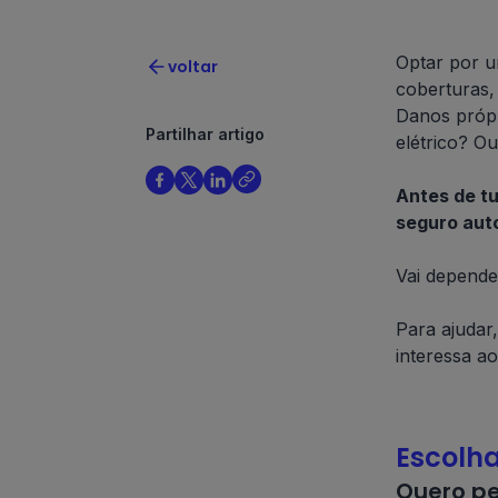
Optar por u
voltar
coberturas,
Danos própr
Partilhar artigo
elétrico? O
Antes de tu
seguro auto
Vai depende
Para ajudar
interessa a
Escolha
Quero pe