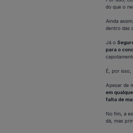
do que o ne
Ainda assim
dentro das 
Já o
Seguro
para o con
capotamento
É, por isso
Apesar de m
em qualquer
falta de m
No fim, a e
dá, mas prin