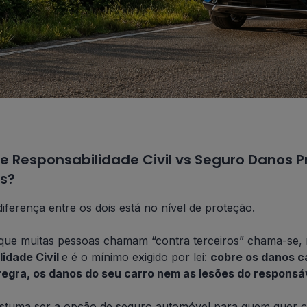
e Responsabilidade Civil vs Seguro Danos Pr
es?
diferença entre os dois está no nível de proteção.
que muitas pessoas chamam “contra terceiros” chama-se,
idade Civil
e é o mínimo exigido por lei:
cobre os danos c
regra, os danos do seu carro nem as lesões do responsá
ostuma ser a opção de seguro automóvel para quem quer cu