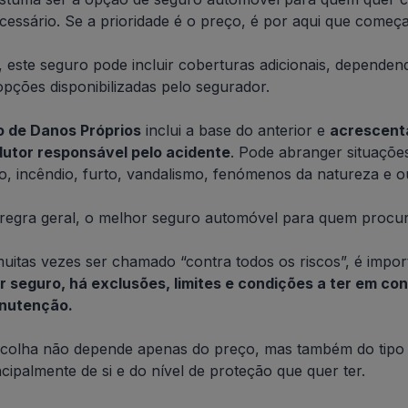
cessário. Se a prioridade é o preço, é por aqui que começ
, este seguro pode incluir coberturas adicionais, dependen
opções disponibilizadas pelo segurador.
 de Danos Próprios
inclui a base do anterior e
acrescenta
dutor responsável pelo acidente
. Pode abranger situaçõe
, incêndio, furto, vandalismo, fenómenos da natureza e ou
, regra geral, o melhor seguro automóvel para quem proc
uitas vezes ser chamado “contra todos os riscos”, é impo
 seguro, há exclusões, limites e condições a ter em con
anutenção.
scolha não depende apenas do preço, mas também do tipo d
cipalmente de si e do nível de proteção que quer ter.