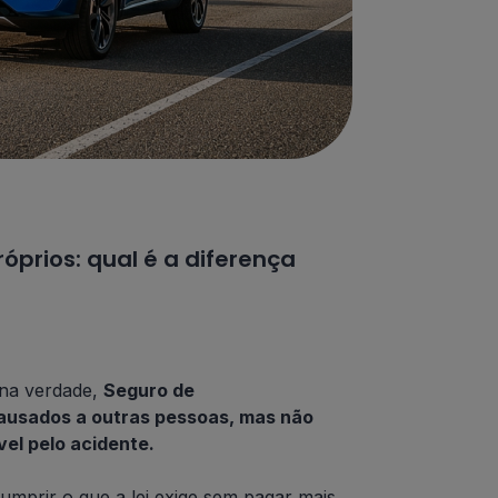
óprios: qual é a diferença
 na verdade,
Seguro de
ausados a outras pessoas, mas não
vel pelo acidente.
mprir o que a lei exige sem pagar mais