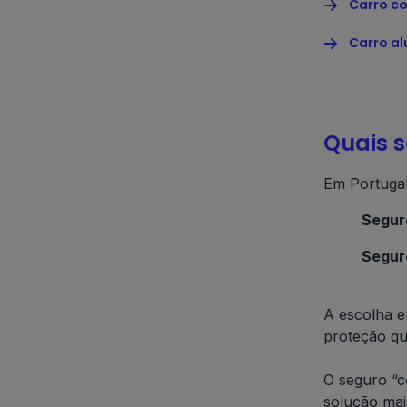
Carro c
Carro a
Quais 
Em Portugal
Seguro
Segur
A escolha e
proteção qu
O seguro “co
solução mai